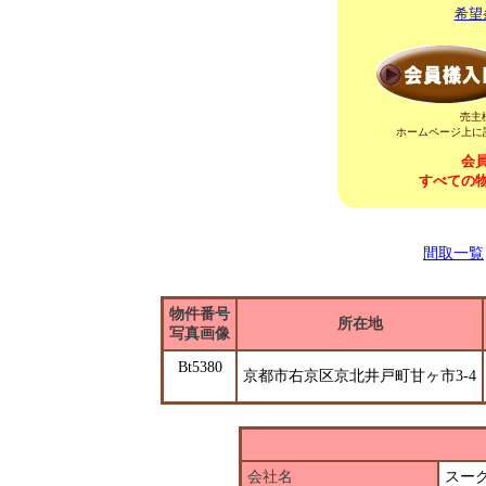
希望
売主
ホームページ上に
会
すべての
間取一覧
物件番号
所在地
写真画像
Bt5380
京都市右京区京北井戸町甘ヶ市3-4
会社名
スー